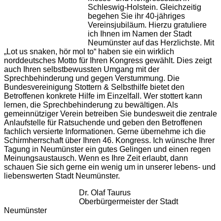
Schleswig-Holstein. Gleichzeitig
begehen Sie ihr 40-jähriges
Vereinsjubiläum. Hierzu gratuliere
ich Ihnen im Namen der Stadt
Neumünster auf das Herzlichste. Mit
„Lot us snaken, hör mol to“ haben sie ein wirklich
norddeutsches Motto für Ihren Kongress gewählt. Dies zeigt
auch Ihren selbstbewussten Umgang mit der
Sprechbehinderung und gegen Verstummung. Die
Bundesvereinigung Stottern & Selbsthilfe bietet den
Betroffenen konkrete Hilfe im Einzelfall. Wer stottert kann
lernen, die Sprechbehinderung zu bewältigen. Als
gemeinnütziger Verein betreiben Sie bundesweit die zentrale
Anlaufstelle für Ratsuchende und geben den Betroffenen
fachlich versierte Informationen. Gerne übernehme ich die
Schirmherrschaft über Ihren 46. Kongress. Ich wünsche Ihrer
Tagung in Neumünster ein gutes Gelingen und einen regen
Meinungsaustausch. Wenn es Ihre Zeit erlaubt, dann
schauen Sie sich gerne ein wenig um in unserer lebens- und
liebenswerten Stadt Neumünster.
Dr. Olaf Taurus
Oberbürgermeister der Stadt
Neumünster